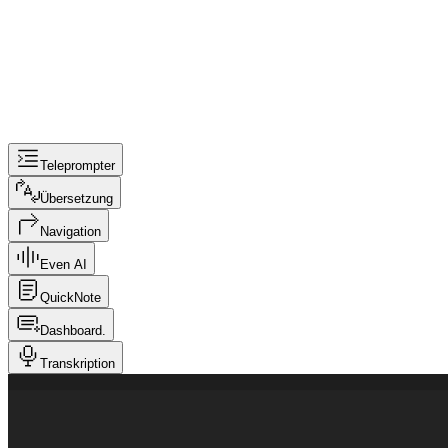
Teleprompter
Übersetzung
Navigation
Even AI
QuickNote
Dashboard.
Transkription