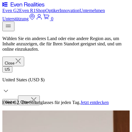
Even G2
Even R1
Shop
Optiker
Innovation
Unternehmen
Unterstützung
0
Wählen Sie ein anderes Land oder eine andere Region aus, um
Inhalte anzuzeigen, die für Ihren Standort geeignet sind, und um
online einzukaufen.
Close
US
United States (USD $)
Even G2. Die Smartglasses für jeden Tag.
Weiter
Close
Jetzt entdecken