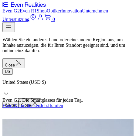
Even G2
Even R1
Shop
Optiker
Innovation
Unternehmen
Unterstützung
0
Wählen Sie ein anderes Land oder eine andere Region aus, um
Inhalte anzuzeigen, die für Ihren Standort geeignet sind, und um
online einzukaufen.
Close
US
United States (USD $)
Even G2. Die Smartglasses für jeden Tag.
Even G2 entdecken
Weiter
Close
Jetzt kaufen