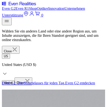
Even G2
Even R1
Shop
Optiker
Innovation
Unternehmen
Unterstützung
0
Wählen Sie ein anderes Land oder eine andere Region aus, um
Inhalte anzuzeigen, die für Ihren Standort geeignet sind, und um
online einzukaufen.
Close
US
United States (USD $)
Even G2. Die Smartglasses für jeden Tag.
Weiter
Close
Even G2 entdecken