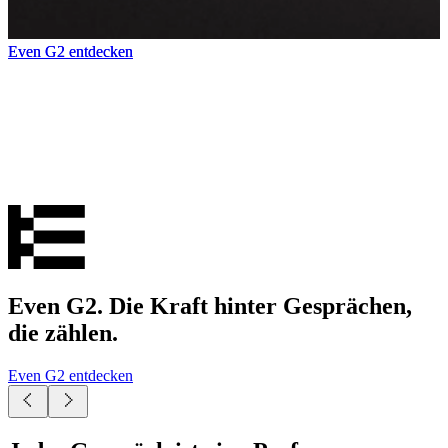
Even G2 entdecken
Even G2 entdecken
Even G2 entdecken
Even G2 entdecken
Even G2. Die Kraft hinter Gesprächen,
die zählen.
Even G2 entdecken