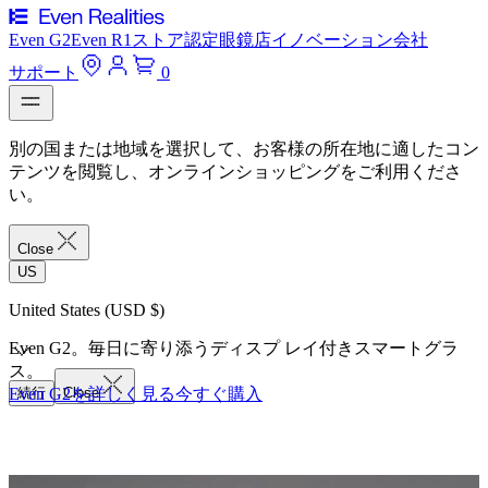
Even G2
Even R1
ストア
認定眼鏡店
イノベーション
会社
サポート
0
別の国または地域を選択して、お客様の所在地に適したコン
テンツを閲覧し、オンラインショッピングをご利用くださ
い。
Close
US
United States (USD $)
Even G2。毎日に寄り添うディスプ レイ付きスマートグラ
ス。
Even G2を詳しく見る
続行
Close
今すぐ購入