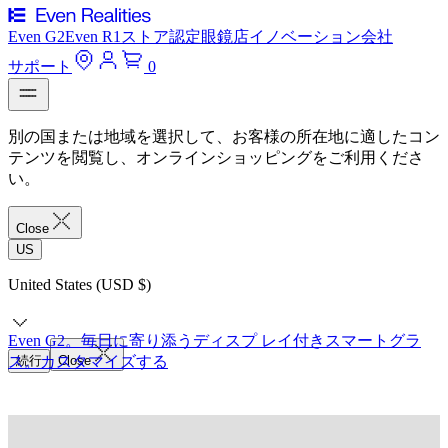
Even G2
Even R1
ストア
認定眼鏡店
イノベーション
会社
サポート
0
別の国または地域を選択して、お客様の所在地に適したコン
テンツを閲覧し、オンラインショッピングをご利用くださ
い。
Close
US
United States (USD $)
Even G2。毎日に寄り添うディスプ レイ付きスマートグラ
ス。
続行
カスタマイズする
Close