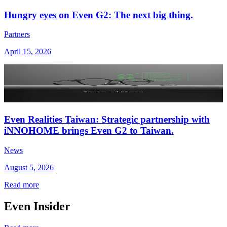
Hungry eyes on Even G2: The next big thing.
Partners
April 15, 2026
Even Realities Taiwan: Strategic partnership with
iNNOHOME brings Even G2 to Taiwan.
News
August 5, 2026
Read more
Even Insider