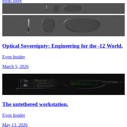
Read more
Optical Sovereignty: Engineering for the -12 World.
Even Insider
March 5, 2026
The untethered workstation.
Even Insider
May 13, 2026