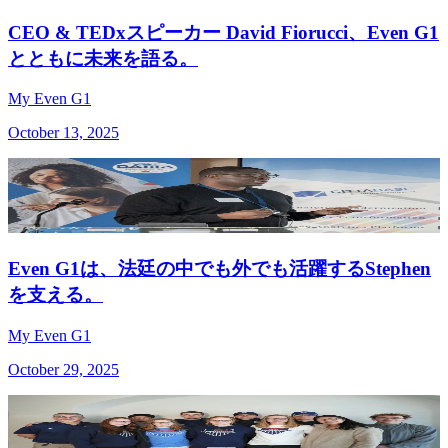
CEO & TEDxスピーカー David Fiorucci、Even G1
とともに未来を語る。
My Even G1
October 13, 2025
Even G1は、法廷の中でも外でも活躍するStephen
を支える。
My Even G1
October 29, 2025