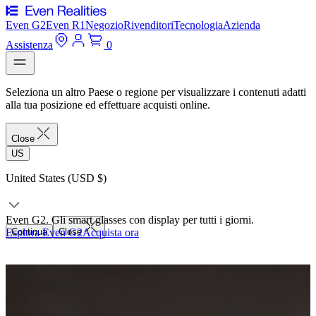
Even G2
Even R1
Negozio
Rivenditori
Tecnologia
Azienda
Assistenza
0
Seleziona un altro Paese o regione per visualizzare i contenuti adatti
alla tua posizione ed effettuare acquisti online.
Close
US
United States (USD $)
Even G2. Gli smart glasses con display per tutti i giorni.
Esplora Even G2
Continua
Close
Acquista ora