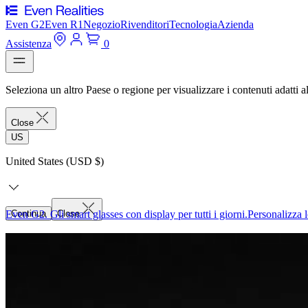
Even G2
Even R1
Negozio
Rivenditori
Tecnologia
Azienda
Assistenza
0
Seleziona un altro Paese o regione per visualizzare i contenuti adatti al
Close
US
United States (USD $)
Even G2. Gli smart glasses con display per tutti i giorni.
Continua
Close
Personalizza l