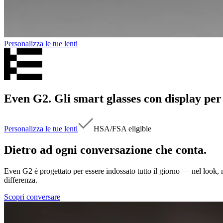
Personalizza le tue lenti
Even G2. Gli smart glasses con display per t
Personalizza le tue lenti
HSA/FSA
eligible
Dietro ad ogni conversazione che conta.
Even G2 è progettato per essere indossato tutto il giorno — nel look, ne
differenza.
Scopri conversare