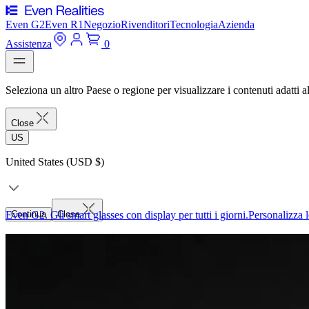
Even G2
Even R1
Negozio
Rivenditori
Tecnologia
Azienda
Assistenza
0
Seleziona un altro Paese o regione per visualizzare i contenuti adatti al
Close
US
United States (USD $)
Even G2. Gli smart glasses con display per tutti i giorni.
Continua
Close
Personalizza l