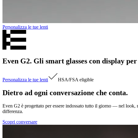
Personalizza le tue lenti
Even G2. Gli smart glasses con display per t
Personalizza le tue lenti
HSA/FSA
eligible
Dietro ad ogni conversazione che conta.
Even G2 è progettato per essere indossato tutto il giorno — nel look, ne
differenza.
Scopri conversare