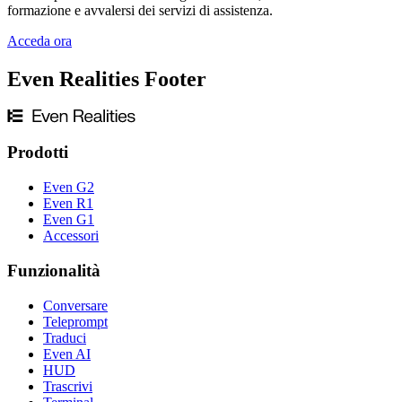
formazione e avvalersi dei servizi di assistenza.
Acceda ora
Even Realities Footer
Prodotti
Even G2
Even R1
Even G1
Accessori
Funzionalità
Conversare
Teleprompt
Traduci
Even AI
HUD
Trascrivi