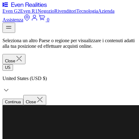
Even G2
Even R1
Negozio
Rivenditori
Tecnologia
Azienda
Assistenza
0
Seleziona un altro Paese o regione per visualizzare i contenuti adatti
alla tua posizione ed effettuare acquisti online.
Close
US
United States (USD $)
Continua
Close