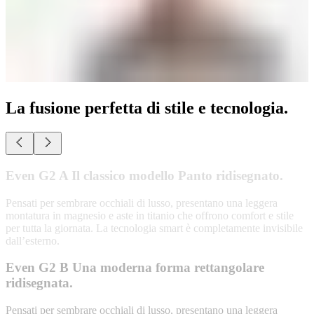
La fusione perfetta di stile e tecnologia.
Even G2 B Una moderna forma rettangolare
ridisegnata.
Pensati per sembrare occhiali di lusso, presentano una leggera
montatura in magnesio e aste in titanio che offrono comfort e stile
per tutta la giornata. La tecnologia smart è completamente invisibile
dall’esterno.
Come si integra il display con le lenti
graduate.