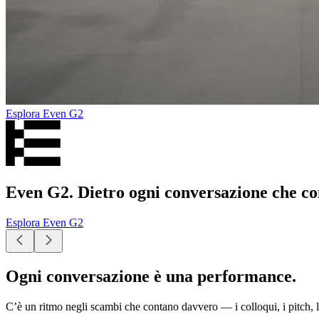
Esplora Even G2
Esplora Even G2
Esplora Even G2
Even G2. Dietro ogni conversazione che co
Esplora Even G2
Ogni conversazione è una performance.
C’è un ritmo negli scambi che contano davvero — i colloqui, i pitch, 