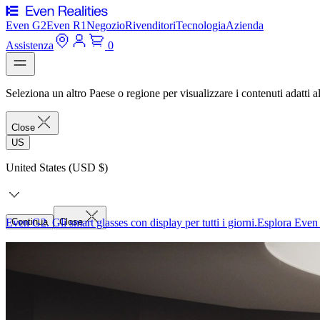
Even G2
Even R1
Negozio
Rivenditori
Tecnologia
Azienda
Assistenza
0
Seleziona un altro Paese o regione per visualizzare i contenuti adatti al
Close
US
United States (USD $)
Even G2. Gli smart glasses con display per tutti i giorni.
Continua
Close
Esplora Even