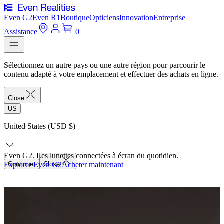
Even G2
Even R1
Boutique
Opticiens
Innovation
Entreprise
Assistance
0
Sélectionnez un autre pays ou une autre région pour parcourir le
contenu adapté à votre emplacement et effectuer des achats en ligne.
Close
US
United States (USD $)
Even G2. Les lunettes connectées à écran du quotidien.
Explorer Even G2
Continuer
Close
Acheter maintenant