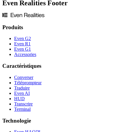
Even Realities Footer
Produits
Even G2
Even R1
Even G1
Accessories
Caractéristiques
Converser
Téléprompteur
Traduire
Even AI
HUD
Transcrire
Terminal
Technologie
Even HAO™