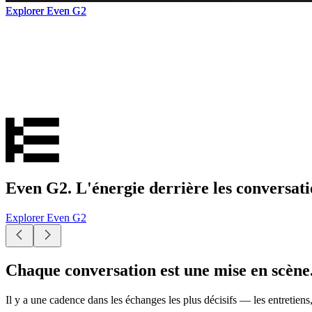
Explorer Even G2
Explorer Even G2
Explorer Even G2
Even G2. L'énergie derrière les conversati
Explorer Even G2
Chaque conversation est une mise en scène
Il y a une cadence dans les échanges les plus décisifs — les entretien