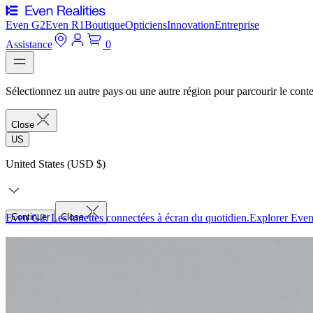
Even G2
Even R1
Boutique
Opticiens
Innovation
Entreprise
Assistance
0
Sélectionnez un autre pays ou une autre région pour parcourir le conte
Close
US
United States (USD $)
Even G2. Les lunettes connectées à écran du quotidien.
Continuer
Close
Explorer Eve