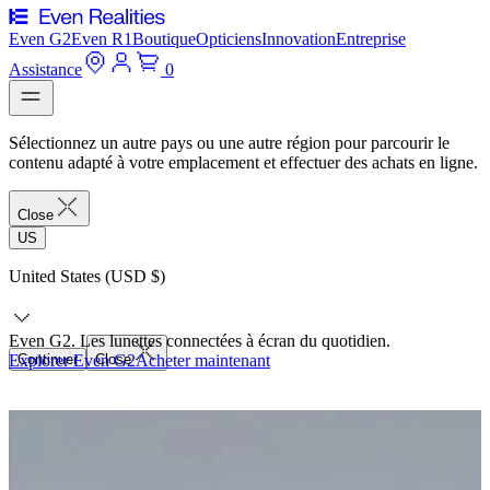
Even G2
Even R1
Boutique
Opticiens
Innovation
Entreprise
Assistance
0
Sélectionnez un autre pays ou une autre région pour parcourir le
contenu adapté à votre emplacement et effectuer des achats en ligne.
Close
US
United States (USD $)
Even G2. Les lunettes connectées à écran du quotidien.
Explorer Even G2
Continuer
Close
Acheter maintenant