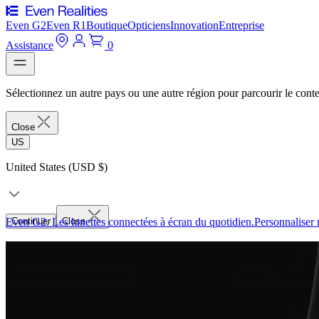
Even G2
Even R1
Boutique
Opticiens
Innovation
Entreprise
Assistance
0
Sélectionnez un autre pays ou une autre région pour parcourir le conte
Close
US
United States (USD $)
Even G2. Les lunettes connectées à écran du quotidien.
Continuer
Close
Personnaliser 