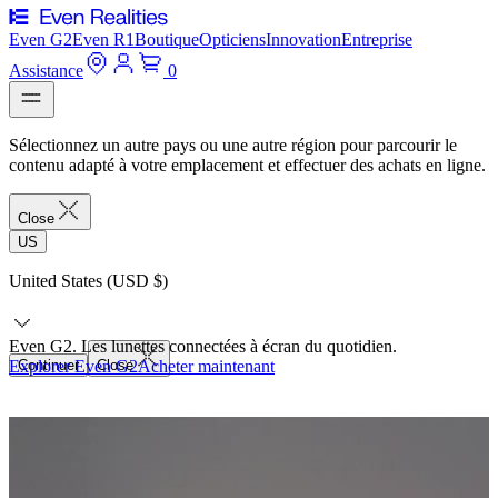
Even G2
Even R1
Boutique
Opticiens
Innovation
Entreprise
Assistance
0
Sélectionnez un autre pays ou une autre région pour parcourir le
contenu adapté à votre emplacement et effectuer des achats en ligne.
Close
US
United States (USD $)
Even G2. Les lunettes connectées à écran du quotidien.
Explorer Even G2
Continuer
Close
Acheter maintenant