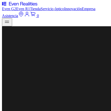
Even G2
Even R1
Tienda
Servicio óptico
Innovación
Empresa
Asistencia
0