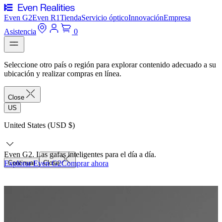
Even G2
Even R1
Tienda
Servicio óptico
Innovación
Empresa
Asistencia
0
Seleccione otro país o región para explorar contenido adecuado a su
ubicación y realizar compras en línea.
Close
US
United States (USD $)
Even G2. Las gafas inteligentes para el día a día.
Explorar Even G2
Continuar
Close
Comprar ahora