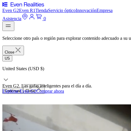
Even G2
Even R1
Tienda
Servicio óptico
Innovación
Empresa
Asistencia
0
Seleccione otro país o región para explorar contenido adecuado a su u
Close
US
United States (USD $)
Even G2. Las gafas inteligentes para el día a día.
Explorar Even G2
Continuar
Close
Comprar ahora