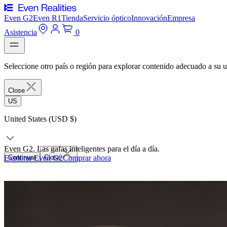
Even G2
Even R1
Tienda
Servicio óptico
Innovación
Empresa
Asistencia
0
Seleccione otro país o región para explorar contenido adecuado a su u
Close
US
United States (USD $)
Even G2. Las gafas inteligentes para el día a día.
Explorar Even G2
Continuar
Close
Comprar ahora