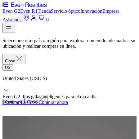
Even G2
Even R1
Tienda
Servicio óptico
Innovación
Empresa
Asistencia
0
Seleccione otro país o región para explorar contenido adecuado a su
ubicación y realizar compras en línea.
Close
US
United States (USD $)
Even G2. Las gafas inteligentes para el día a día.
Explorar Even G2
Continuar
Close
Comprar ahora