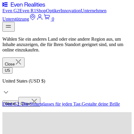
Even G2
Even R1
Shop
Optiker
Innovation
Unternehmen
Unterstützung
0
Wählen Sie ein anderes Land oder eine andere Region aus, um
Inhalte anzuzeigen, die für Ihren Standort geeignet sind, und um
online einzukaufen.
Close
US
United States (USD $)
Even G2. Die Smartglasses für jeden Tag.
Weiter
Close
Gestalte deine Brille