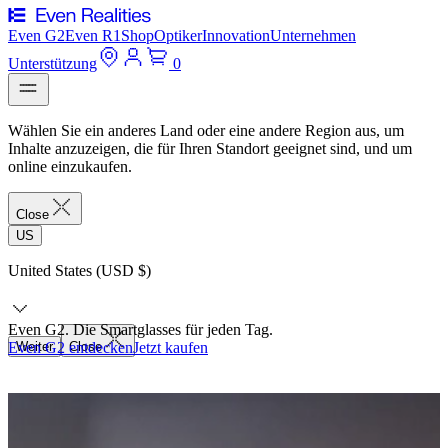
Even G2
Even R1
Shop
Optiker
Innovation
Unternehmen
Unterstützung
0
Wählen Sie ein anderes Land oder eine andere Region aus, um
Inhalte anzuzeigen, die für Ihren Standort geeignet sind, und um
online einzukaufen.
Close
US
United States (USD $)
Even G2. Die Smartglasses für jeden Tag.
Even G2 entdecken
Weiter
Close
Jetzt kaufen