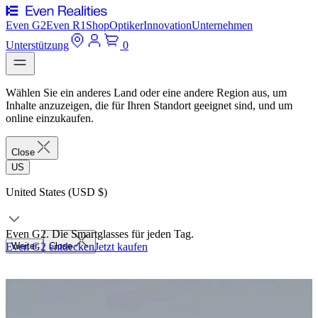
Even G2
Even R1
Shop
Optiker
Innovation
Unternehmen
Unterstützung
0
Wählen Sie ein anderes Land oder eine andere Region aus, um
Inhalte anzuzeigen, die für Ihren Standort geeignet sind, und um
online einzukaufen.
Close
US
United States (USD $)
Even G2. Die Smartglasses für jeden Tag.
Even G2 entdecken
Weiter
Close
Jetzt kaufen