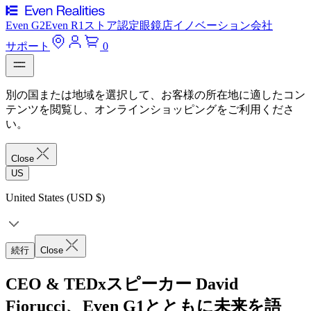
Even G2
Even R1
ストア
認定眼鏡店
イノベーション
会社
サポート
0
別の国または地域を選択して、お客様の所在地に適したコン
テンツを閲覧し、オンラインショッピングをご利用くださ
い。
Close
US
United States (USD $)
続行
Close
CEO & TEDxスピーカー David
Fiorucci、Even G1とともに未来を語