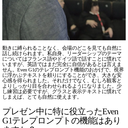
動きに縛られることなく、会場のどこを見ても自然に
話し続けられます。私自身、リーダーシップのテーマ
についてはフランス語やドイツ語で話すことに慣れて
いますが、英語ではまだ完全に自信があるとは言えま
せん。Even G1のテレプロンプト機能のおかげで、視界
に浮かぶテキストを頼りにすることができ、大きな安
心感を得られました。それだけでなく、むしろ観客と
よりしっかり目を合わせられるようになりました。少
し練習は必要ですが、グラスと表示テキストに慣れて
しまえば、とても自然に使えます。
プレゼン中に特に役立ったEven
G1テレプロンプトの機能はあり