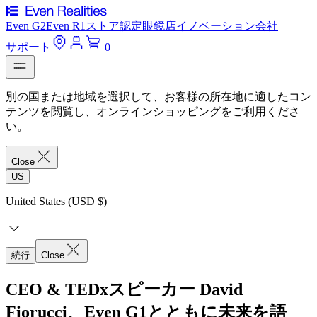
Even G2
Even R1
ストア
認定眼鏡店
イノベーション
会社
サポート
0
別の国または地域を選択して、お客様の所在地に適したコン
テンツを閲覧し、オンラインショッピングをご利用くださ
い。
Close
US
United States (USD $)
続行
Close
CEO & TEDxスピーカー David
Fiorucci、Even G1とともに未来を語