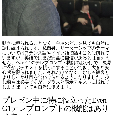
動きに縛られることなく、会場のどこを見ても自然に
話し続けられます。私自身、リーダーシップのテーマ
についてはフランス語やドイツ語で話すことに慣れて
いますが、英語ではまだ完全に自信があるとは言えま
せん。Even G1のテレプロンプト機能のおかげで、視界
に浮かぶテキストを頼りにすることができ、大きな安
心感を得られました。それだけでなく、むしろ観客と
よりしっかり目を合わせられるようになりました。少
し練習は必要ですが、グラスと表示テキストに慣れて
しまえば、とても自然に使えます。
プレゼン中に特に役立ったEven
G1テレプロンプトの機能はあり