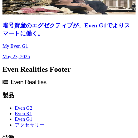
暗号資産のエグゼクティブが、Even G1でよりス
マートに働く。
My Even G1
May 23, 2025
Even Realities Footer
製品
Even G2
Even R1
Even G1
アクセサリー
特徴