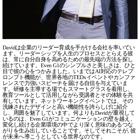
Davidは企業のリーダー育成を手がける会社を率いてい
ます。リーダーシップを人生のプロセスととらえる彼
は、常に自分自身を高めるための最先端の方法を探し
続けています。Even G1のシンプルさと美しさは、ひと
目で彼の心をつかみました。いまではAI対応のテレプ
ロンプト機能が、世界各地のTEDxイベントやカンファ
レンスで力強いスピーチを届ける自信を与えていま
す。研修を主導する場でもスマートグラスを着用し、
教育ツールとして活用しながら受講者とその体験を共
有しています。ネットワーキングイベントでは、その
洗練されたデザインと高い機能性を誇らしげに紹介
し、周囲を魅了しています。何よりもDavidが重視して
いるのは、Even G1がコミュニケーションの壁を越え、
変化し続ける企業環境の中でより深く意味のあるつな
がりを生み出していることです。そしてそれこそが, 彼
が未来へ導こうとしている世界なのです。