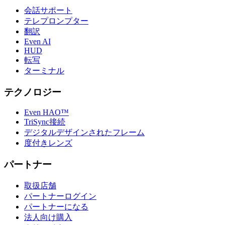
会話サポート
テレプロンプター
翻訳
Even AI
HUD
転写
ターミナル
テクノロジー
Even HAO™
TriSync接続
デジタルデザインされたフレーム
度付きレンズ
パートナー
取扱店舗
パートナーログイン
パートナーになる
法人向け購入