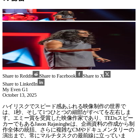
Share to Reddit
Share to Facebook
Share to X
Share to LinkedIn
My Even G1
October 13, 2025
ハイリスクでスピード感あふれる映像制作の世界で
は、1秒、そして1つひとつの細部がすべてを左右しま
す。エミー賞を受賞した映像作家であり、TEDxスピー
カーでもあるJason Rajasingheは、企画資料の作成から制
作全体の統括、さらに複雑なCMやドキュメンタリーの
演出まで、常にマルチタスクの最前線に立っていま