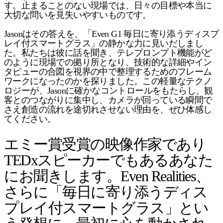
す。止まることのない現場では、日々の目標や本当に
大切な問いを見失いやすいものです。
Jasonはその答えを、「Even G1 毎日に寄り添うディスプ
レイ付スマートグラス」の静かな力に見いだしまし
た。私たちは彼に話を聞き、テレプロンプト機能がど
のように現場での拠り所となり、技術的な詳細やイン
タビューの合図を視界の中で整理するためのフレーム
ワークになったのかを探りました。この軽量なテクノ
ロジーが、Jasonに確かなコントロールをもたらし、観
客とのつながりに集中し、カメラが回っている瞬間で
さえ創造の流れを途切れさせない理由を、ぜひ体感し
てください。
エミー賞受賞の映像作家であり
TEDxスピーカーでもあるあなた
にお聞きします。Even Realities、
さらに「毎日に寄り添うディス
プレイ付スマートグラス」とい