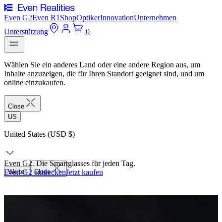
Even G2
Even R1
Shop
Optiker
Innovation
Unternehmen
Unterstützung
0
Wählen Sie ein anderes Land oder eine andere Region aus, um
Inhalte anzuzeigen, die für Ihren Standort geeignet sind, und um
online einzukaufen.
Close
US
United States (USD $)
Even G2. Die Smartglasses für jeden Tag.
Even G2 entdecken
Weiter
Close
Jetzt kaufen